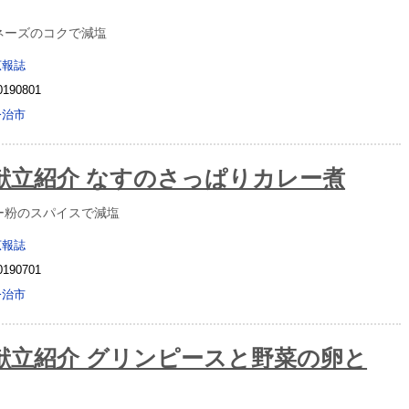
ネーズのコクで減塩
広報誌
0190801
今治市
献立紹介 なすのさっぱりカレー煮
ー粉のスパイスで減塩
広報誌
0190701
今治市
献立紹介 グリンピースと野菜の卵と