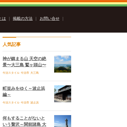
sとは
｜
掲載の方法
｜
お問い合せ
｜
クス
人気記事
いまばりイーブックス
ス
Ehime ebooksとは
運営会社
る質問
サイトマップ
お問い合せ
神が鎮まる山 天空の絶
個人情報保護方針
セキュリティポリシー
景〜大三島 鷲ヶ頭山〜
今治スタイル
今治市
大三島
町並みをゆく～波止浜
編～
今治スタイル
今治市
波止浜
何もすることがないと
いう贅沢～関前諸島 大