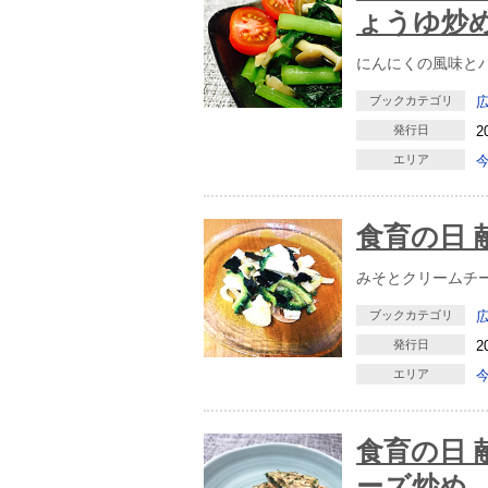
ょうゆ炒
にんにくの風味と
ブックカテゴリ
発行日
2
エリア
食育の日 
みそとクリームチ
ブックカテゴリ
発行日
2
エリア
食育の日 
ーズ炒め