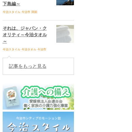
下島編～
今治スタイル
今治市
関前
それは、ジャパン・ク
オリティ～今治タオル
～
今治スタイル
今治タオル
今治市
記事をもっと見る