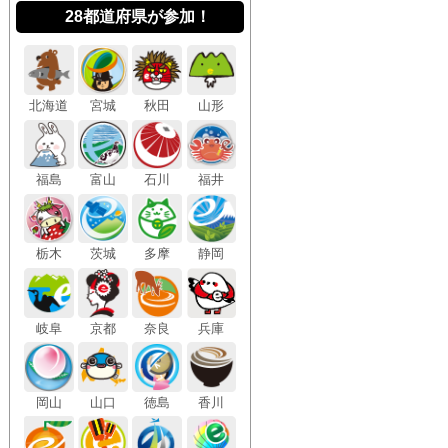
28都道府県が参加！
北海
道
宮城
秋田
山形
福島
富山
石川
福井
栃木
茨城
多摩
静岡
岐阜
京都
奈良
兵庫
岡山
山口
徳島
香川