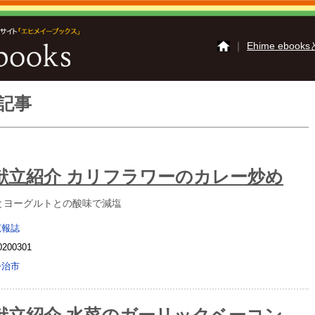
｜
Ehime ebook
記事
さいじょうイーブッ
かみじまイーブック
ご利用ガイド
よくあ
掲載の方法
掲載規約
動作環境
献立紹介 カリフラワーのカレー炒め
とヨーグルトとの酸味で減塩
広報誌
0200301
今治市