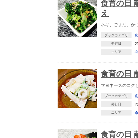
食育の日 
え
ネギ、ごま油、か
ブックカテゴリ
発行日
2
エリア
食育の日 
マヨネーズのコク
ブックカテゴリ
発行日
2
エリア
食育の日 