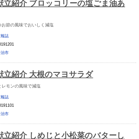
献立紹介 ブロッコリーの塩ごま油あ
つお節の風味でおいしく減塩
広報誌
0191201
今治市
献立紹介 大根のマヨサラダ
とレモンの風味で減塩
広報誌
0191101
今治市
献立紹介 しめじと小松菜のバターし