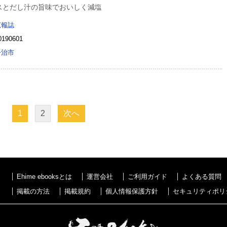
スとだし汁の旨味でおいしく減塩
広報誌
0190601
今治市
1
2
次へ
Ehime ebooksとは
運営会社
ご利用ガイド
よくある質問
掲載の方法
掲載規約
個人情報保護方針
セキュリティポリ