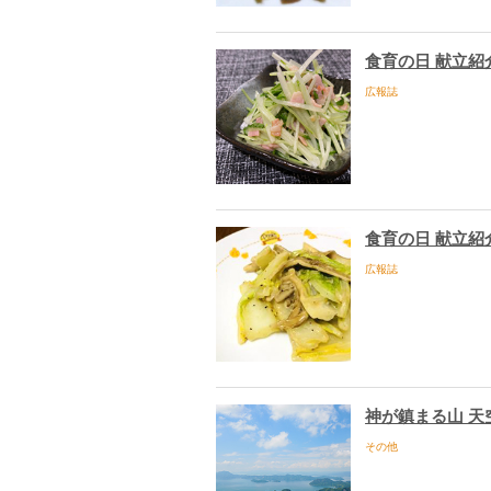
食育の日 献立紹
広報誌
食育の日 献立紹
広報誌
神が鎮まる山 天
その他