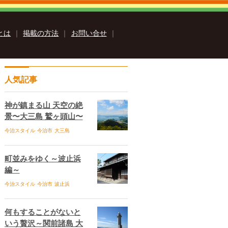
sとは
｜
掲載の方法
｜
お問い合せ
｜
クス
人気記事
いまばりイーブックス
ス
Ehime ebooksとは
運営会社
る質問
サイトマップ
お問い合せ
神が鎮まる山 天空の絶
個人情報保護方針
セキュリティポリシー
景〜大三島 鷲ヶ頭山〜
今治スタイル
今治市
大三島
町並みをゆく～波止浜
編～
今治スタイル
今治市
波止浜
何もすることがないと
いう贅沢～関前諸島 大