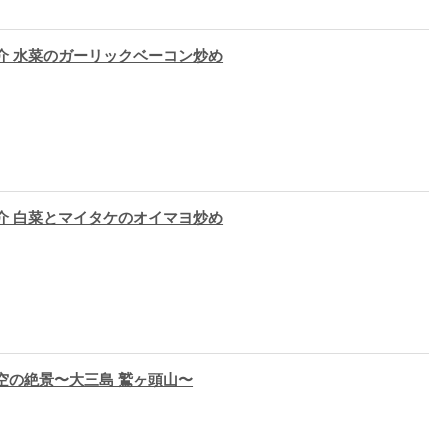
介 水菜のガーリックベーコン炒め
介 白菜とマイタケのオイマヨ炒め
空の絶景〜大三島 鷲ヶ頭山〜