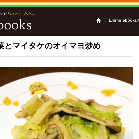
｜
Ehime ebook
白菜とマイタケのオイマヨ炒め
さいじょうイーブッ
かみじまイーブック
ご利用ガイド
よくあ
掲載の方法
掲載規約
動作環境