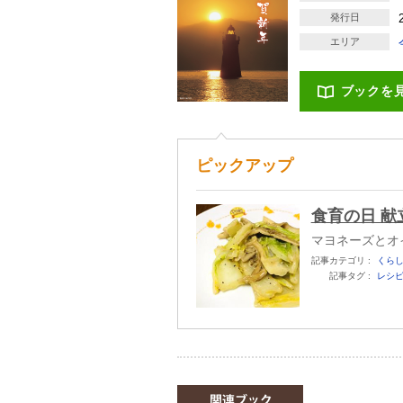
発行日
エリア
ブックを
ピックアップ
食育の日 献
マヨネーズとオ
記事カテゴリ :
くら
記事タグ :
レシ