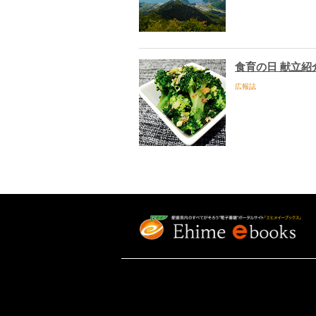
食育の日 献立紹
広報誌