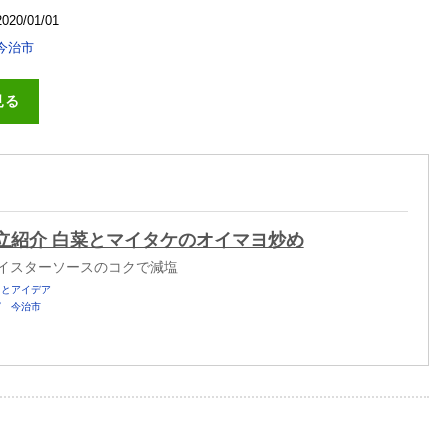
2020/01/01
今治市
見る
立紹介 白菜とマイタケのオイマヨ炒め
イスターソースのコクで減塩
しとアイデア
ピ
今治市