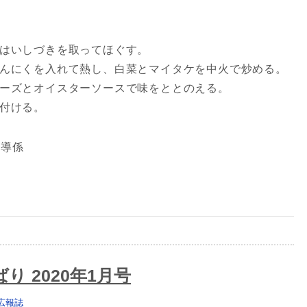
ケはいしづきを取ってほぐす。
にんにくを入れて熱し、白菜とマイタケを中火で炒める。
ネーズとオイスターソースで味をととのえる。
り付ける。
指導係
り 2020年1月号
広報誌