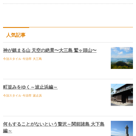
人気記事
神が鎮まる山 天空の絶景〜大三島 鷲ヶ頭山〜
今治スタイル
今治市
大三島
町並みをゆく～波止浜編～
今治スタイル
今治市
波止浜
何もすることがないという贅沢～関前諸島 大下島
編～