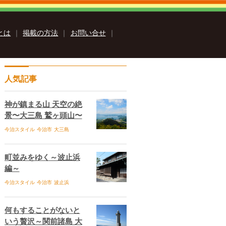
sとは
｜
掲載の方法
｜
お問い合せ
｜
クス
人気記事
いまばりイーブックス
ス
Ehime ebooksとは
運営会社
る質問
サイトマップ
お問い合せ
神が鎮まる山 天空の絶
個人情報保護方針
セキュリティポリシー
景〜大三島 鷲ヶ頭山〜
今治スタイル
今治市
大三島
町並みをゆく～波止浜
編～
今治スタイル
今治市
波止浜
何もすることがないと
いう贅沢～関前諸島 大