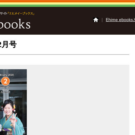
｜
Ehime ebook
2月号
さいじょうイーブッ
かみじまイーブック
ご利用ガイド
よくあ
掲載の方法
掲載規約
動作環境