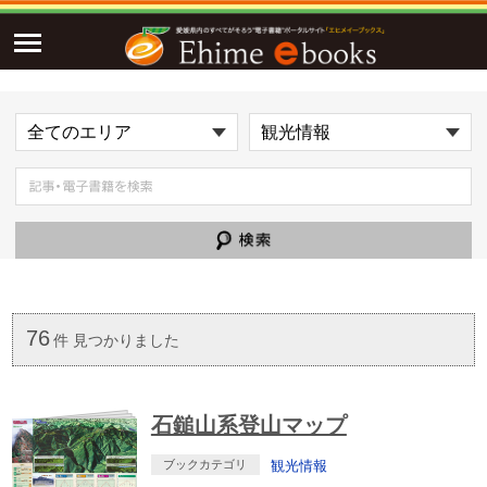
76
件 見つかりました
石鎚山系登山マップ
ブックカテゴリ
観光情報