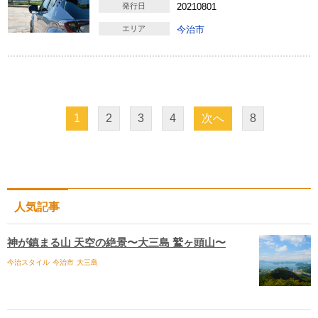
発行日
20210801
エリア
今治市
1
2
3
4
次へ
8
人気記事
神が鎮まる山 天空の絶景〜大三島 鷲ヶ頭山〜
今治スタイル
今治市
大三島