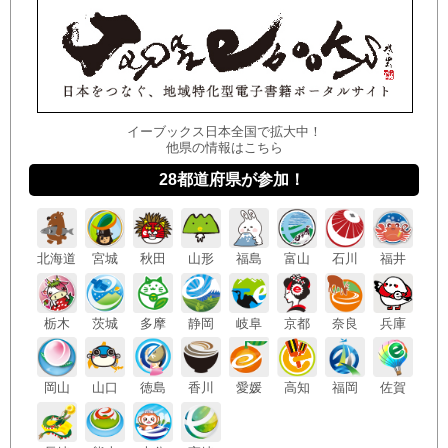
イーブックス日本全国で拡大中！
他県の情報はこちら
28都道府県が参加！
北海
道
宮城
秋田
山形
福島
富山
石川
福井
栃木
茨城
多摩
静岡
岐阜
京都
奈良
兵庫
岡山
山口
徳島
香川
愛媛
高知
福岡
佐賀