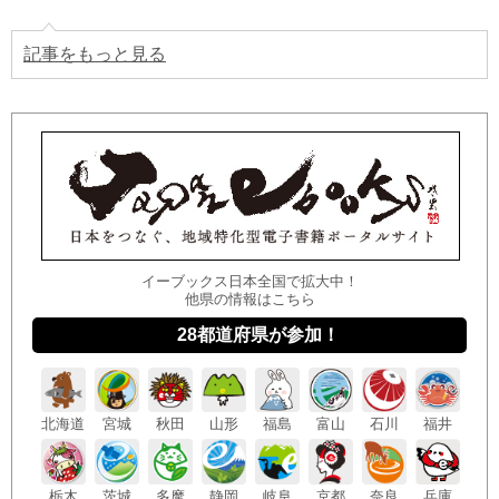
記事をもっと見る
イーブックス日本全国で拡大中！
他県の情報はこちら
28都道府県が参加！
北海
道
宮城
秋田
山形
福島
富山
石川
福井
栃木
茨城
多摩
静岡
岐阜
京都
奈良
兵庫