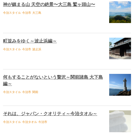
神が鎮まる山 天空の絶景〜大三島 鷲ヶ頭山〜
今治スタイル
今治市
大三島
町並みをゆく～波止浜編～
今治スタイル
今治市
波止浜
何もすることがないという贅沢～関前諸島 大下島
編～
今治スタイル
今治市
関前
それは、ジャパン・クオリティ～今治タオル～
今治スタイル
今治タオル
今治市