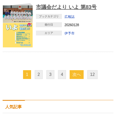
市議会だより いよ 第83号
ブックカテゴリ
広報誌
発行日
20260128
エリア
伊予市
1
2
3
4
次へ
12
人気記事