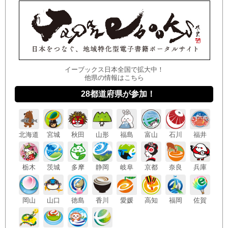
イーブックス日本全国で拡大中！
他県の情報はこちら
28都道府県が参加！
北海
道
宮城
秋田
山形
福島
富山
石川
福井
栃木
茨城
多摩
静岡
岐阜
京都
奈良
兵庫
岡山
山口
徳島
香川
愛媛
高知
福岡
佐賀