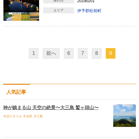
発行日
20190201
エリア
伊予郡松前町
1
前へ
6
7
8
9
人気記事
神が鎮まる山 天空の絶景〜大三島 鷲ヶ頭山〜
今治スタイル
今治市
大三島