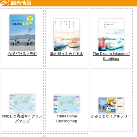
心ほどける上島町
島の日々をめぐる本
The Dream Islands of
Kamijima
ゆめしま海道サイクリン
Yumeshima
かみじまサイクルフリー
グマップ
Cyclingmap