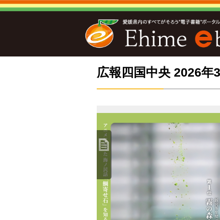
広報四国中央 2026年