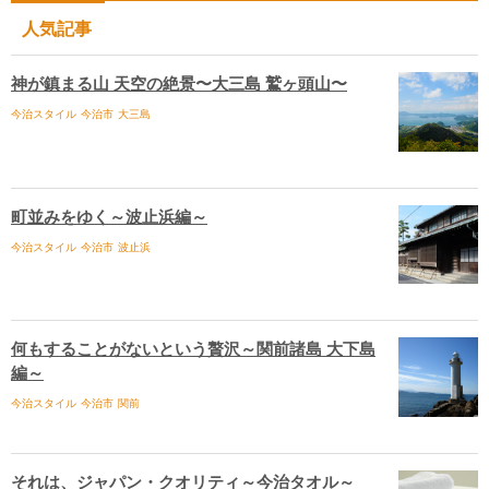
人気記事
神が鎮まる山 天空の絶景〜大三島 鷲ヶ頭山〜
今治スタイル
今治市
大三島
町並みをゆく～波止浜編～
今治スタイル
今治市
波止浜
何もすることがないという贅沢～関前諸島 大下島
編～
今治スタイル
今治市
関前
それは、ジャパン・クオリティ～今治タオル～