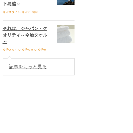
下島編～
今治スタイル
今治市
関前
それは、ジャパン・ク
オリティ～今治タオル
～
今治スタイル
今治タオル
今治市
記事をもっと見る