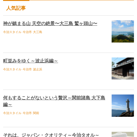
人気記事
神が鎮まる山 天空の絶景〜大三島 鷲ヶ頭山〜
今治スタイル
今治市
大三島
町並みをゆく～波止浜編～
今治スタイル
今治市
波止浜
何もすることがないという贅沢～関前諸島 大下島
編～
今治スタイル
今治市
関前
それは、ジャパン・クオリティ～今治タオル～