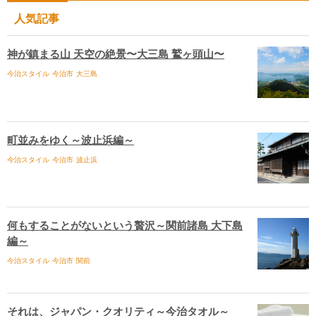
人気記事
神が鎮まる山 天空の絶景〜大三島 鷲ヶ頭山〜
今治スタイル
今治市
大三島
町並みをゆく～波止浜編～
今治スタイル
今治市
波止浜
何もすることがないという贅沢～関前諸島 大下島
編～
今治スタイル
今治市
関前
それは、ジャパン・クオリティ～今治タオル～