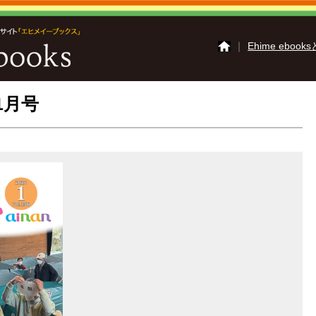
｜
Ehime ebook
1月号
さいじょうイーブッ
かみじまイーブック
ご利用ガイド
よくあ
掲載の方法
掲載規約
動作環境