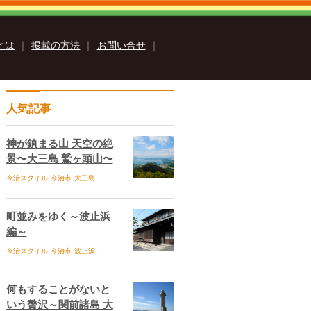
sとは
｜
掲載の方法
｜
お問い合せ
｜
クス
人気記事
いまばりイーブックス
ス
Ehime ebooksとは
運営会社
る質問
サイトマップ
お問い合せ
神が鎮まる山 天空の絶
個人情報保護方針
セキュリティポリシー
景〜大三島 鷲ヶ頭山〜
今治スタイル
今治市
大三島
町並みをゆく～波止浜
編～
今治スタイル
今治市
波止浜
何もすることがないと
いう贅沢～関前諸島 大